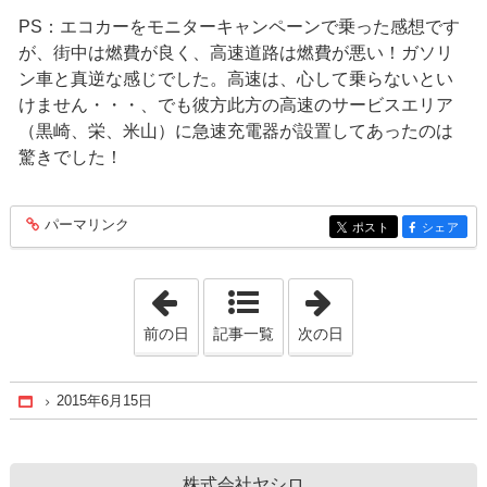
PS：エコカーをモニターキャンペーンで乗った感想です
が、街中は燃費が良く、高速道路は燃費が悪い！ガソリ
ン車と真逆な感じでした。高速は、心して乗らないとい
けません・・・、でも彼方此方の高速のサービスエリア
（黒崎、栄、米山）に急速充電器が設置してあったのは
驚きでした！
パーマリンク
entry234
ポスト
シェア
entry234
entry234
「2015年5月14日」
「2015年9月11日
前の日
記事一覧
次の日
2015年6月15日
Home
株式会社ヤシロ