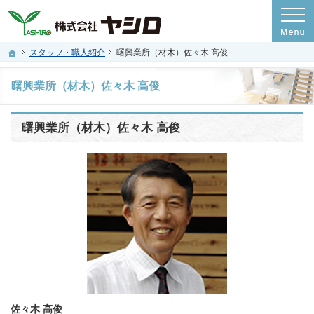
プロの目線からご提案。新潟県長岡市・三条市・柏崎市の注文住宅・新築戸建てを
新潟県長岡市・三条市・柏崎市の新築・注文住宅・新築戸建てを手がける工務店な
ホーム
スタッフ・職人紹介
曙興業所（材木）佐々木 高俊
曙興業所（材木）佐々木 高俊
曙興業所（材木）佐々木 高俊
佐々木 高俊