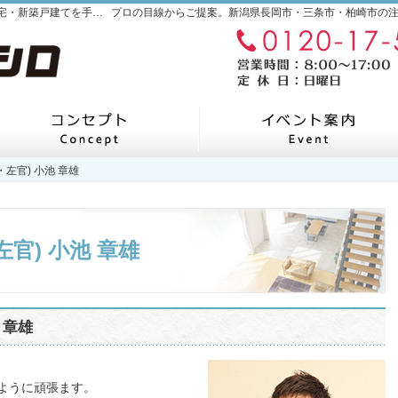
新潟県長岡市・三条市・柏崎市の新築・注文住宅・新築戸建てを手がける工務店ならヤシロ
ホーム
私たちの家づくり
左官) 小池 章雄
左官) 小池 章雄
官) 小池 章雄
 章雄
ように頑張ます。