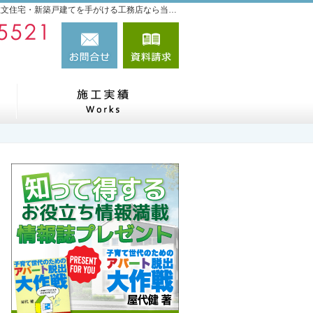
プロの目線からご提案。新潟県長岡市・三条市・柏崎市の注文住宅・新築戸建てを手がける工務店なら当社へ。
0120-17-5521
お問合せ
資料請求
営業時間8:00～17:00 定休日：日曜日
見て納得のイベント案内！
素敵だね、施工実績